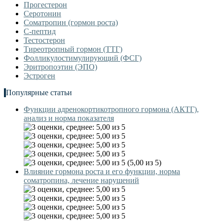
Прогестерон
Серотонин
Соматропин (гормон роста)
С-пептид
Тестостерон
Тиреотропный гормон (ТТГ)
Фолликулостимулирующий (ФСГ)
Эритропоэтин (ЭПО)
Эстроген
Популярные статьи
Функции адренокортикотропного гормона (АКТГ),
анализ и норма показателя
(5,00 из 5)
Влияние гормона роста и его функции, норма
соматропина, лечение нарушений