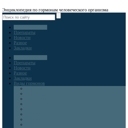
Энциклопедия по гормонам человеческого организма
Эндокринология
Препараты
Новости
Разное
Закладки
Эндокринология
Препараты
Новости
Разное
Закладки
Виды гормонов
Адреналин
Адренокортикотропный (АКТГ)
Антимюллеров (АМГ)
Вазопрессин (АДГ)
Глюкагон
ДГЭА сульфат
Дофамин
Инсулин