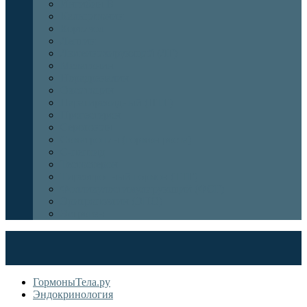
Ингибин В
Кальцитонин
Кортизол
Лептин
Лютеинизирующий (ЛГ)
Мелатонин
Норадреналин
Окситоцин
Паратиреоидный (ПТГ)
Прогестерон
Серотонин
Соматропин (гормон роста)
С-пептид
Тестостерон
Тиреотропный гормон (ТТГ)
Фолликулостимулирующий (ФСГ)
Эритропоэтин (ЭПО)
Эстроген
ГормоныТела.ру
Эндокринология