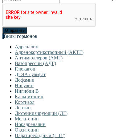
Виды гормонов
Адреналин
Адренокортикотропный (АКТГ)
Антимюллеров (АМГ)
Вазопрессин (АДГ)
Глюкагон
ДГЭА сульфат
Дофамин
Инсулин
Ингибин В
Кальцитонин
Кортизол
Лептин
Лютеинизирующий (ЛГ)
Мелатонин
Норадреналин
Окситоцин
Паратиреоидный (ПТГ)