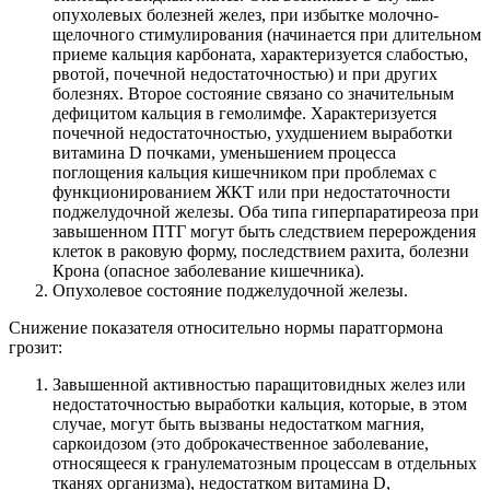
опухолевых болезней желез, при избытке молочно-
щелочного стимулирования (начинается при длительном
приеме кальция карбоната, характеризуется слабостью,
рвотой, почечной недостаточностью) и при других
болезнях. Второе состояние связано со значительным
дефицитом кальция в гемолимфе. Характеризуется
почечной недостаточностью, ухудшением выработки
витамина D почками, уменьшением процесса
поглощения кальция кишечником при проблемах с
функционированием ЖКТ или при недостаточности
поджелудочной железы. Оба типа гиперпаратиреоза при
завышенном ПТГ могут быть следствием перерождения
клеток в раковую форму, последствием рахита, болезни
Крона (опасное заболевание кишечника).
Опухолевое состояние поджелудочной железы.
Снижение показателя относительно нормы паратгормона
грозит:
Завышенной активностью паращитовидных желез или
недостаточностью выработки кальция, которые, в этом
случае, могут быть вызваны недостатком магния,
саркоидозом (это доброкачественное заболевание,
относящееся к гранулематозным процессам в отдельных
тканях организма), недостатком витамина D,