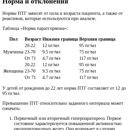
Норма и отклонения
Нормы ПТГ зависят от пола и возраста пациента, а также от
реактивов, которые используются при анализе.
Таблица «Норма паратгормона»:
Пол
Возраст
Нижняя граница
Верхняя граница
20-22
12 пг/мл
95 пг/мл
Мужчины
23-70
9.5 пг/мл
75 пг/мл
От 71
4.7 пг/мл
117 пг/мл
20-22
12 пг/мл
95 пг/мл
Женщины
23-70
9.5 пг/мл
75 пг/мл
От 71
4.7 пг/мл
117 пг/мл
У детей от рождения до 22 лет норма ПТГ составляет от 12 до
95 пг/мл.
Превышение ПТГ относительно заданного интервала может
означать:
Первичный или вторичный гиперпаратиреоз. Первое
состояние характеризуется повышенной активностью
околощитовидных желез. Она возникает в случаях