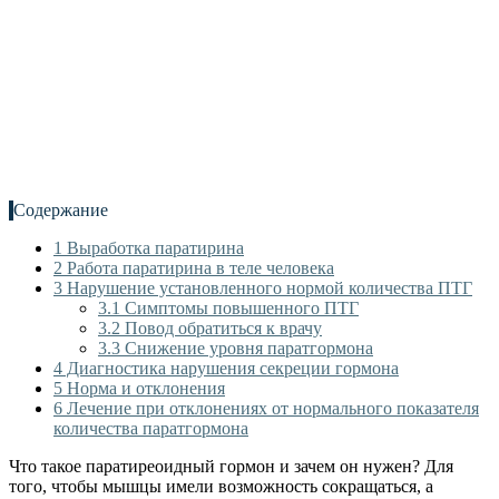
Содержание
1
Выработка паратирина
2
Работа паратирина в теле человека
3
Нарушение установленного нормой количества ПТГ
3.1
Симптомы повышенного ПТГ
3.2
Повод обратиться к врачу
3.3
Снижение уровня паратгормона
4
Диагностика нарушения секреции гормона
5
Норма и отклонения
6
Лечение при отклонениях от нормального показателя
количества паратгормона
Что такое паратиреоидный гормон и зачем он нужен? Для
того, чтобы мышцы имели возможность сокращаться, а