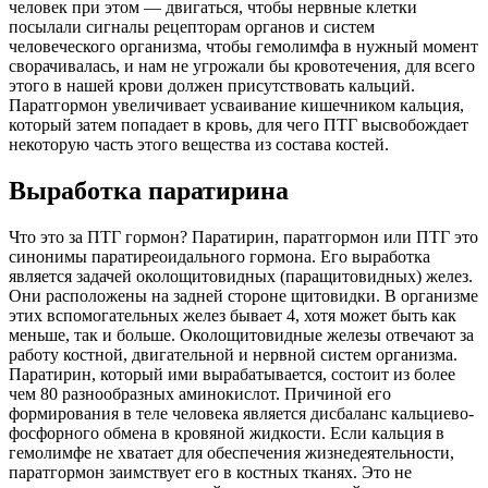
человек при этом — двигаться, чтобы нервные клетки
посылали сигналы рецепторам органов и систем
человеческого организма, чтобы гемолимфа в нужный момент
сворачивалась, и нам не угрожали бы кровотечения, для всего
этого в нашей крови должен присутствовать кальций.
Паратгормон увеличивает усваивание кишечником кальция,
который затем попадает в кровь, для чего ПТГ высвобождает
некоторую часть этого вещества из состава костей.
Выработка паратирина
Что это за ПТГ гормон? Паратирин, паратгормон или ПТГ это
синонимы паратиреоидального гормона. Его выработка
является задачей околощитовидных (паращитовидных) желез.
Они расположены на задней стороне щитовидки. В организме
этих вспомогательных желез бывает 4, хотя может быть как
меньше, так и больше. Околощитовидные железы отвечают за
работу костной, двигательной и нервной систем организма.
Паратирин, который ими вырабатывается, состоит из более
чем 80 разнообразных аминокислот. Причиной его
формирования в теле человека является дисбаланс кальциево-
фосфорного обмена в кровяной жидкости. Если кальция в
гемолимфе не хватает для обеспечения жизнедеятельности,
паратгормон заимствует его в костных тканях. Это не