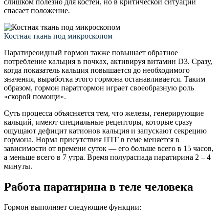
слишком полезно для костей, но в критической ситуации
спасает положение.
Костная ткань под микроскопом
Паратиреоидный гормон также повышает обратное
потребление кальция в почках, активируя витамин D3. Сразу,
когда показатель кальция повышается до необходимого
значения, выработка этого гормона останавливается. Таким
образом, гормон паратгормон играет своеобразную роль
«скорой помощи».
Суть процесса объясняется тем, что железы, генерирующие
кальций, имеют специальные рецепторы, которые сразу
ощущают дефицит катионов кальция и запускают секрецию
гормона. Норма присутствия ПТГ в геме меняется в
зависимости от времени суток — его больше всего в 15 часов,
а меньше всего в 7 утра. Время полураспада паратирина 2 – 4
минуты.
Работа паратирина в теле человека
Гормон выполняет следующие функции: