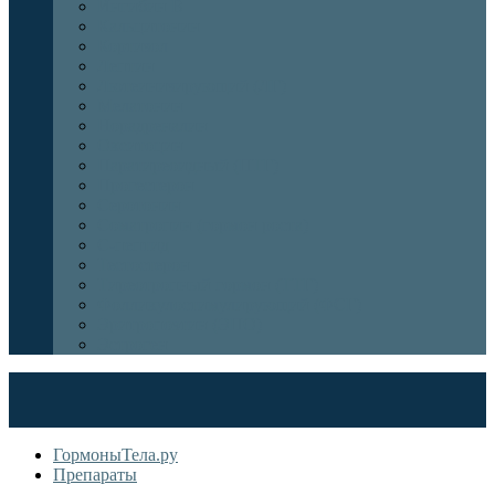
Ингибин В
Кальцитонин
Кортизол
Лептин
Лютеинизирующий (ЛГ)
Мелатонин
Норадреналин
Окситоцин
Паратиреоидный (ПТГ)
Прогестерон
Серотонин
Соматропин (гормон роста)
С-пептид
Тестостерон
Тиреотропный гормон (ТТГ)
Фолликулостимулирующий (ФСГ)
Эритропоэтин (ЭПО)
Эстроген
ГормоныТела.ру
Препараты