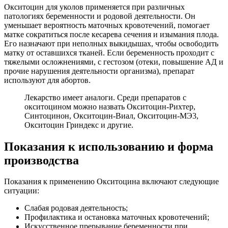
Окситоцин для уколов применяется при различных
патологиях беременности и родовой деятельности. Он
уменьшает вероятность маточных кровотечений, помогает
матке сократиться после кесарева сечения и изымания плода.
Его назначают при неполных выкидышах, чтобы освободить
матку от оставшихся тканей. Если беременность проходит с
тяжелыми осложнениями, с гестозом (отеки, повышение АД и
прочие нарушения деятельности организма), препарат
используют для абортов.
Лекарство имеет аналоги. Среди препаратов с
окситоцином можно назвать Окситоцин-Рихтер,
Синтоцинон, Окситоцин-Виал, Окситоцин-МЭ3,
Окситоцин Гриндекс и другие.
Показания к использованию и форма
производства
Показания к применению Окситоцина включают следующие
ситуации:
Слабая родовая деятельность;
Профилактика и остановка маточных кровотечений;
Искусственное прерывание беременности при