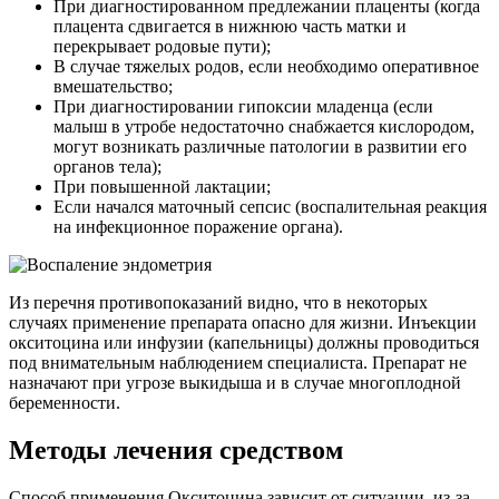
При диагностированном предлежании плаценты (когда
плацента сдвигается в нижнюю часть матки и
перекрывает родовые пути);
В случае тяжелых родов, если необходимо оперативное
вмешательство;
При диагностировании гипоксии младенца (если
малыш в утробе недостаточно снабжается кислородом,
могут возникать различные патологии в развитии его
органов тела);
При повышенной лактации;
Если начался маточный сепсис (воспалительная реакция
на инфекционное поражение органа).
Из перечня противопоказаний видно, что в некоторых
случаях применение препарата опасно для жизни. Инъекции
окситоцина или инфузии (капельницы) должны проводиться
под внимательным наблюдением специалиста. Препарат не
назначают при угрозе выкидыша и в случае многоплодной
беременности.
Методы лечения средством
Способ применения Окситоцина зависит от ситуации, из-за