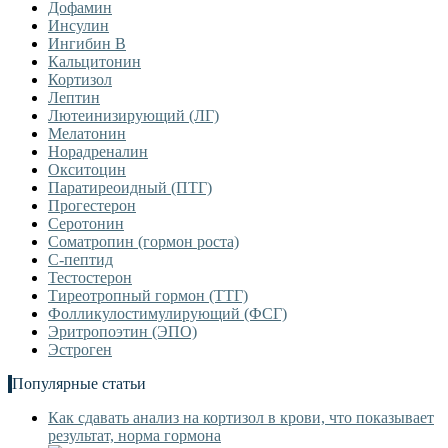
Дофамин
Инсулин
Ингибин В
Кальцитонин
Кортизол
Лептин
Лютеинизирующий (ЛГ)
Мелатонин
Норадреналин
Окситоцин
Паратиреоидный (ПТГ)
Прогестерон
Серотонин
Соматропин (гормон роста)
С-пептид
Тестостерон
Тиреотропный гормон (ТТГ)
Фолликулостимулирующий (ФСГ)
Эритропоэтин (ЭПО)
Эстроген
Популярные статьи
Как сдавать анализ на кортизол в крови, что показывает
результат, норма гормона