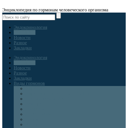
Энциклопедия по гормонам человеческого организма
Эндокринология
Препараты
Новости
Разное
Закладки
Эндокринология
Препараты
Новости
Разное
Закладки
Виды гормонов
Адреналин
Адренокортикотропный (АКТГ)
Антимюллеров (АМГ)
Вазопрессин (АДГ)
Глюкагон
ДГЭА сульфат
Дофамин
Инсулин