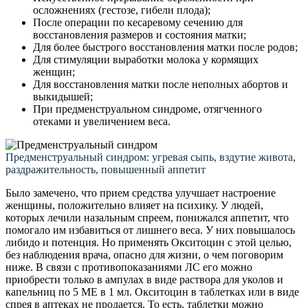
осложнениях (гестозе, гибели плода);
После операции по кесаревому сечению для
восстановления размеров и состояния матки;
Для более быстрого восстановления матки после родов;
Для стимуляции выработки молока у кормящих
женщин;
Для восстановления матки после неполных абортов и
выкидышей;
При предменструальном синдроме, отягченного
отеками и увеличением веса.
Предменструальный синдром: угревая сыпь, вздутие живота,
раздражительность, повышенный аппетит
Было замечено, что прием средства улучшает настроение
женщины, положительно влияет на психику. У людей,
которых лечили назальным спреем, понижался аппетит, что
помогало им избавиться от лишнего веса. У них повышалось
либидо и потенция. Но применять Окситоцин с этой целью,
без наблюдения врача, опасно для жизни, о чем поговорим
ниже. В связи с противопоказаниями ЛС его можно
приобрести только в ампулах в виде раствора для уколов и
капельниц по 5 МЕ в 1 мл. Окситоцин в таблетках или в виде
спрея в аптеках не продается. То есть, таблетки можно