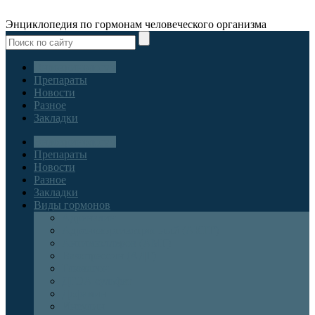
Энциклопедия по гормонам человеческого организма
Эндокринология
Препараты
Новости
Разное
Закладки
Эндокринология
Препараты
Новости
Разное
Закладки
Виды гормонов
Адреналин
Адренокортикотропный (АКТГ)
Антимюллеров (АМГ)
Вазопрессин (АДГ)
Глюкагон
ДГЭА сульфат
Дофамин
Инсулин