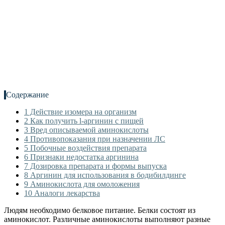
Содержание
1
Действие изомера на организм
2
Как получить l-аргинин с пищей
3
Вред описываемой аминокислоты
4
Противопоказания при назначении ЛС
5
Побочные воздействия препарата
6
Признаки недостатка аргинина
7
Дозировка препарата и формы выпуска
8
Аргинин для использования в бодибилдинге
9
Аминокислота для омоложения
10
Аналоги лекарства
Людям необходимо белковое питание. Белки состоят из
аминокислот. Различные аминокислоты выполняют разные