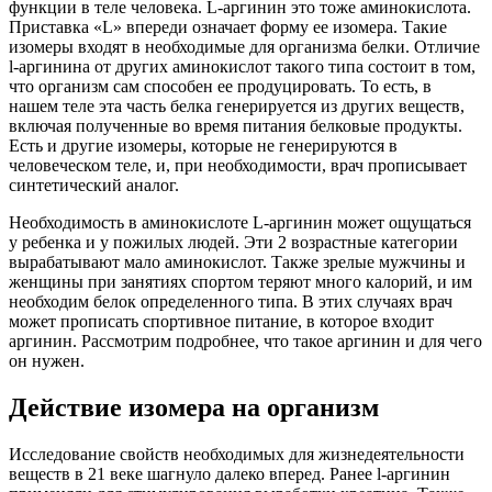
функции в теле человека. L-аргинин это тоже аминокислота.
Приставка «L» впереди означает форму ее изомера. Такие
изомеры входят в необходимые для организма белки. Отличие
l-аргинина от других аминокислот такого типа состоит в том,
что организм сам способен ее продуцировать. То есть, в
нашем теле эта часть белка генерируется из других веществ,
включая полученные во время питания белковые продукты.
Есть и другие изомеры, которые не генерируются в
человеческом теле, и, при необходимости, врач прописывает
синтетический аналог.
Необходимость в аминокислоте L-аргинин может ощущаться
у ребенка и у пожилых людей. Эти 2 возрастные категории
вырабатывают мало аминокислот. Также зрелые мужчины и
женщины при занятиях спортом теряют много калорий, и им
необходим белок определенного типа. В этих случаях врач
может прописать спортивное питание, в которое входит
аргинин. Рассмотрим подробнее, что такое аргинин и для чего
он нужен.
Действие изомера на организм
Исследование свойств необходимых для жизнедеятельности
веществ в 21 веке шагнуло далеко вперед. Ранее l-аргинин