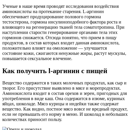
Ученые в наше время проводят исследования воздействия
аминокислоты на протекание старения. L-аргинин
обеспечивает продуцирование полового гормона
тестостерона, гормона инсулиноподобного фактора роста и
влияющего на регенерацию тканей тела соматотропина. При
наступлении старости генерирование органами тела этих
гормонов снижается. Отсюда понятно, что прием в пищу
продуктов, в состав которых входит данная аминокислота,
положительно влияет на омоложение — улучшается
состояние кожи, сжигаются ненужные жиры, растут мускулы,
повышается сексуальное влечение.
Как получить l-аргинин с пищей
Вещество содержится в таких молочных продуктах, как сыр и
творог. Его присутствие выявлено в мясе и морепродуктах.
Аминокислота входит в состав орехов и зерен, пригодных для
употребления в виде каш. Она содержится в изюме, куриных
яйцах, шоколаде. Мясо курицы и индейки также содержат
вещество. Как видно, постное мясо вовсе не вредный продукт,
если не превышать его норму в меню. И шоколад в небольших
количествах приносит пользу.