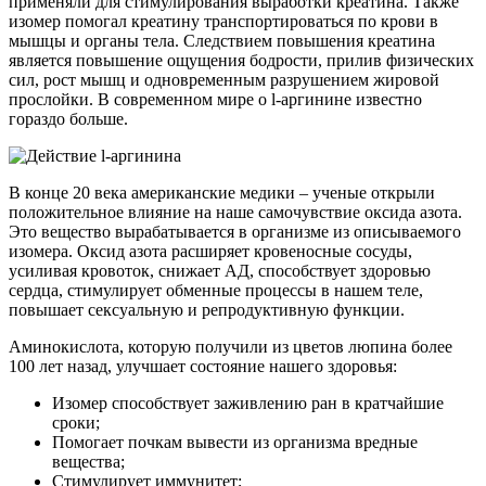
применяли для стимулирования выработки креатина. Также
изомер помогал креатину транспортироваться по крови в
мышцы и органы тела. Следствием повышения креатина
является повышение ощущения бодрости, прилив физических
сил, рост мышц и одновременным разрушением жировой
прослойки. В современном мире о l-аргинине известно
гораздо больше.
В конце 20 века американские медики – ученые открыли
положительное влияние на наше самочувствие оксида азота.
Это вещество вырабатывается в организме из описываемого
изомера. Оксид азота расширяет кровеносные сосуды,
усиливая кровоток, снижает АД, способствует здоровью
сердца, стимулирует обменные процессы в нашем теле,
повышает сексуальную и репродуктивную функции.
Аминокислота, которую получили из цветов люпина более
100 лет назад, улучшает состояние нашего здоровья:
Изомер способствует заживлению ран в кратчайшие
сроки;
Помогает почкам вывести из организма вредные
вещества;
Стимулирует иммунитет;