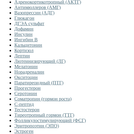
Адренокортикотропный (АКТГ)
Антимюллеров (АМГ)
Вазопрессин (АДГ)
Глюкагон
ДГЭА сульфат
Дофамин
Инсулин
Ингибин В
Кальцитонин
Кортизол
Лептин
Лютеинизирующий (ЛГ)
Мелатонин
Норадреналин
Окситоцин
Паратиреоидный (ПТГ)
Прогестерон
Серотонин
Соматропин (гормон роста)
С-пептид
Тестостерон
Тиреотропный гормон (ТТГ)
Фолликулостимулирующий (ФСГ)
Эритропоэтин (ЭПО)
Эстроген