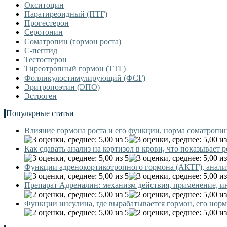
Окситоцин
Паратиреоидный (ПТГ)
Прогестерон
Серотонин
Соматропин (гормон роста)
С-пептид
Тестостерон
Тиреотропный гормон (ТТГ)
Фолликулостимулирующий (ФСГ)
Эритропоэтин (ЭПО)
Эстроген
Популярные статьи
Влияние гормона роста и его функции, норма соматропи
Как сдавать анализ на кортизол в крови, что показывает р
Функции адренокортикотропного гормона (АКТГ), анализ
Препарат Адреналин: механизм действия, применение, и
Функции инсулина, где вырабатывается гормон, его нор