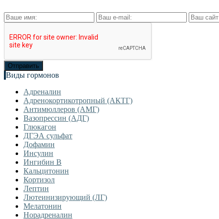
Виды гормонов
Адреналин
Адренокортикотропный (АКТГ)
Антимюллеров (АМГ)
Вазопрессин (АДГ)
Глюкагон
ДГЭА сульфат
Дофамин
Инсулин
Ингибин В
Кальцитонин
Кортизол
Лептин
Лютеинизирующий (ЛГ)
Мелатонин
Норадреналин