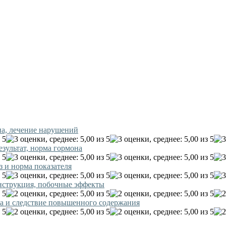
на, лечение нарушений
езультат, норма гормона
 и норма показателя
нструкция, побочные эффекты
ма и следствие повышенного содержания