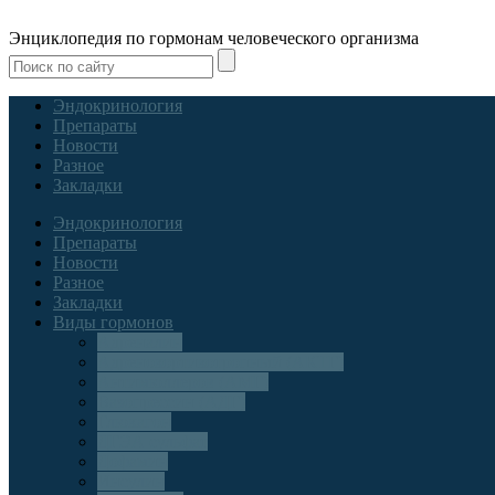
Энциклопедия по гормонам человеческого организма
Эндокринология
Препараты
Новости
Разное
Закладки
Эндокринология
Препараты
Новости
Разное
Закладки
Виды гормонов
Адреналин
Адренокортикотропный (АКТГ)
Антимюллеров (АМГ)
Вазопрессин (АДГ)
Глюкагон
ДГЭА сульфат
Дофамин
Инсулин