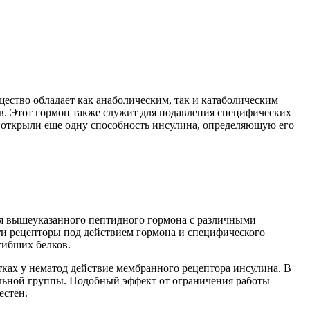
щество обладает как анаболическим, так и катаболическим
в. Этот гормон также служит для подавления специфических
а открыли еще одну способность инсулина, определяющую его
ия вышеуказанного пептидного гормона с различными
ти рецепторы под действием гормона и специфического
гибших белков.
ках у нематод действие мембранного рецептора инсулина. В
ольной группы. Подобный эффект от ограничения работы
естен.