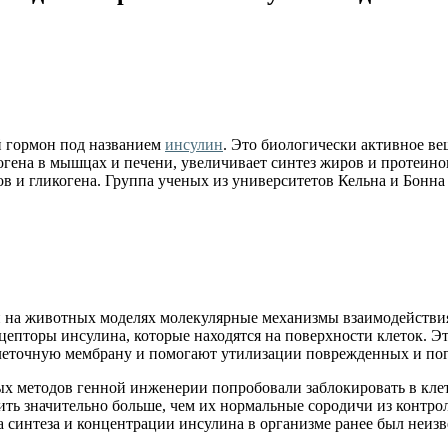
 гормон под названием
инсулин
. Это биологически активное ве
огена в мышцах и печени, увеличивает синтез жиров и протеино
ов и гликогена. Группа ученых из университетов Кельна и Бонн
ли на животных моделях молекулярные механизмы взаимодейств
цепторы инсулина, которые находятся на поверхности клеток. Э
леточную мембрану и помогают утилизации поврежденных и по
х методов генной инженерии попробовали заблокировать в клет
ить значительно больше, чем их нормальные сородичи из контр
 синтеза и концентрации инсулина в организме ранее был неизв